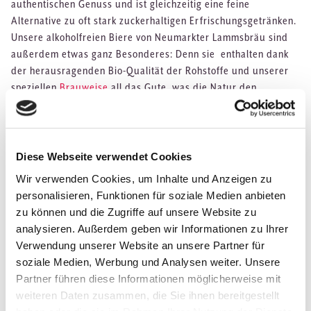
authentischen Genuss und ist gleichzeitig eine feine
Alternative zu oft stark zuckerhaltigen Erfrischungsgetränken.
Unsere alkoholfreien Biere von Neumarkter Lammsbräu sind
außerdem etwas ganz Besonderes: Denn sie enthalten dank
der herausragenden Bio-Qualität der Rohstoffe und unserer
speziellen
Brauweise
all das Gute, was die Natur den
Braurohstoffen
Hopfen, Getreide, Hefe und Wasser
ursprünglich mit auf den Weg gegeben hat.
Hier erfahrt ihr alles Wissenswerte zu unseren alkoholfreien
Bieren.
Diese Webseite verwendet Cookies
Wir verwenden Cookies, um Inhalte und Anzeigen zu
personalisieren, Funktionen für soziale Medien anbieten
Wie braut die Neumarkter
zu können und die Zugriffe auf unsere Website zu
Lammsbräu alkoholfreies
analysieren. Außerdem geben wir Informationen zu Ihrer
Bier?
Verwendung unserer Website an unsere Partner für
soziale Medien, Werbung und Analysen weiter. Unsere
Partner führen diese Informationen möglicherweise mit
Wir stellen unsere
alkoholfreien Bio-Biere
zu Beginn auf die
weiteren Daten zusammen, die Sie ihnen bereitgestellt
gleiche Weise her wie unser alkoholhaltiges Bier. Lediglich der