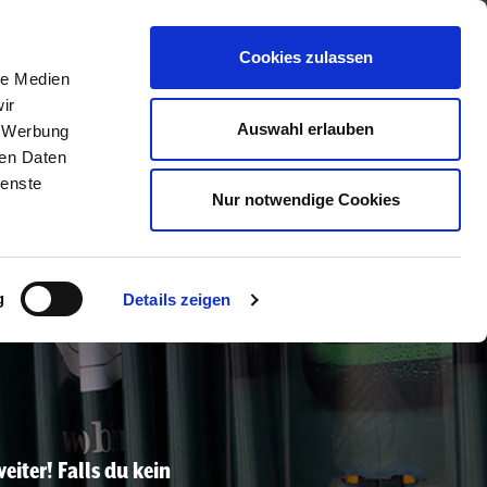
Über uns
Jobs
Kontakt
Presse
Cookies zulassen
le Medien
kte
Marken & Produkte
Mitmachen
ir
Auswahl erlauben
, Werbung
ren Daten
ienste
Nur notwendige Cookies
g
Details zeigen
iter! Falls du kein