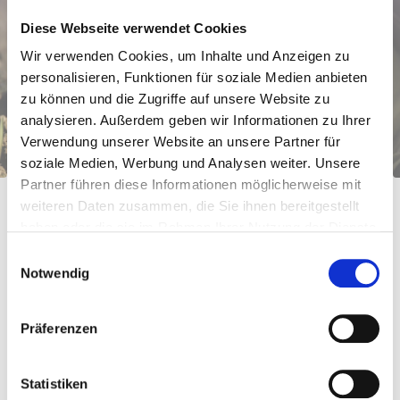
Diese Webseite verwendet Cookies
Wir verwenden Cookies, um Inhalte und Anzeigen zu
personalisieren, Funktionen für soziale Medien anbieten
zu können und die Zugriffe auf unsere Website zu
analysieren. Außerdem geben wir Informationen zu Ihrer
Verwendung unserer Website an unsere Partner für
soziale Medien, Werbung und Analysen weiter. Unsere
Wir fördern unsere Mitarbeiter:innen in ihrer persönlichen
Partner führen diese Informationen möglicherweise mit
Entwicklung und ihrem Wohlbefinden und unterstützen
weiteren Daten zusammen, die Sie ihnen bereitgestellt
Lieferant:innen, Kund:innen, bäuerliche Betriebe sowie das
haben oder die sie im Rahmen Ihrer Nutzung der Dienste
gesellschaftliche Zusammenleben in der Region.
gesammelt haben.
Einwilligungsauswahl
Notwendig
Präferenzen
Mehr vom Leben
Unsere attraktiven Zusatzleistungen
Statistiken