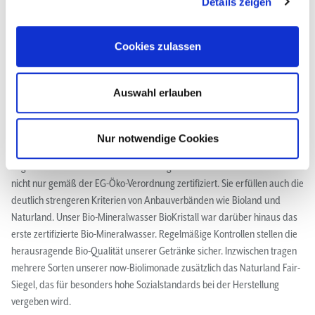
Details zeigen
Cookies zulassen
Produktverantwortung
Mit Zertifikat und Siegel
Auswahl erlauben
Habt ihr euch die Etiketten auf unseren Flaschen schon einmal genauer
angesehen? Ihr findet dort mehrere Siegel. Denn unsere Produkte sind
Nur notwendige Cookies
nicht nur gemäß der EG-Öko-Verordnung zertifiziert. Sie erfüllen auch die
deutlich strengeren Kriterien von Anbauverbänden wie Bioland und
Naturland. Unser Bio-Mineralwasser BioKristall war darüber hinaus das
erste zertifizierte Bio-Mineralwasser. Regelmäßige Kontrollen stellen die
herausragende Bio-Qualität unserer Getränke sicher. Inzwischen tragen
mehrere Sorten unserer now-Biolimonade zusätzlich das Naturland Fair-
Siegel, das für besonders hohe Sozialstandards bei der Herstellung
vergeben wird.
now Bio-Limo & Naturland