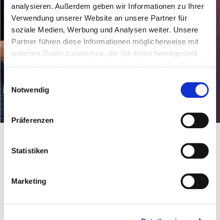
analysieren. Außerdem geben wir Informationen zu Ihrer
Verwendung unserer Website an unsere Partner für
soziale Medien, Werbung und Analysen weiter. Unsere
Partner führen diese Informationen möglicherweise mit
weiteren Daten zusammen, die Sie ihnen bereitgestellt
haben oder die sie im Rahmen Ihrer Nutzung der Dienste
gesammelt haben.
Schließt mit uns den Kreislauf!
Einwilligungsauswahl
Mehrweg statt Wegwerfen
Notwendig
Klar, es kommt vor allem auf den Inhalt an. Doch wir bei der
Präferenzen
Neumarkter Lammsbräu legen auch Wert auf eine
überzeugende Verpackung. Deshalb setzen wir ausschließlich
auf Glas-Mehrwegflaschen. Das Mehrwegsystem ist eine
Statistiken
Riesensache für Ressourcen- und Klimaschutz - doch leider
werden nicht alle Flaschen zurückgebracht. Helft uns dabei,
den Kreislauf zu schließen!
Marketing
Zum Blog