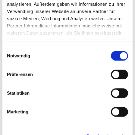
analysieren. Außerdem geben wir Informationen zu Ihrer
Verwendung unserer Website an unsere Partner für
Verantwortlich für den Inhalt: Johannes Ehrnsperger, Komplementär
soziale Medien, Werbung und Analysen weiter. Unsere
Partner führen diese Informationen möglicherweise mit
weiteren Daten zusammen, die Sie ihnen bereitgestellt
haben oder die sie im Rahmen Ihrer Nutzung der Dienste
gesammelt haben.
Einwilligungsauswahl
Notwendig
Design und Programmierung:
Präferenzen
arsmedium Aktiengesellschaft
www.arsmedium.de
Statistiken
Marketing