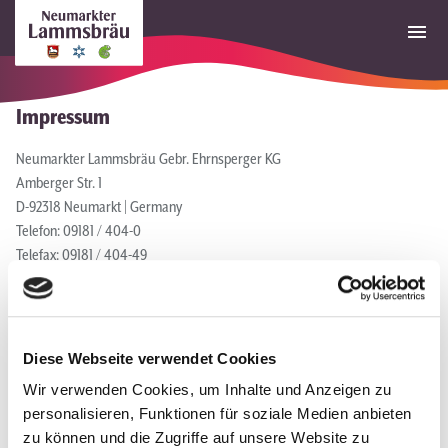
Impressum
Neumarkter Lammsbräu Gebr. Ehrnsperger KG
Amberger Str. 1
D-92318 Neumarkt | Germany
Telefon: 09181 / 404-0
Telefax: 09181 / 404-49
Email:
info@lammsbraeu.de
Vertretungsberechtigter Gesellschafter: Johannes Ehrnsperger,
Diese Webseite verwendet Cookies
Komplementär
Wir verwenden Cookies, um Inhalte und Anzeigen zu
personalisieren, Funktionen für soziale Medien anbieten
Handelsregister A Nürnberg / Nr. 3418
zu können und die Zugriffe auf unsere Website zu
USt.IdNr. DE 287362822