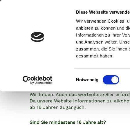
Diese Webseite verwende
BIO-BIERE
ERLEBNIS B
Wir verwenden Cookies, um
anbieten zu können und di
Informationen zu Ihrer Ve
und Analysen weiter. Unse
zusammen, die Sie ihnen b
Willkommen
gesammelt haben.
Lammsbräu B
E
Notwendig
i
n
Wir finden: Auch das wertvollste Bier erf
w
Da unsere Website Informationen zu alkohol
i
ab 16 Jahren zugänglich.
l
l
Sind Sie mindestens 16 Jahre alt?
i