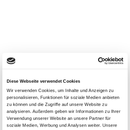
Die meisten Brauereien in Deutschland
beziehen ihr Malz aus Malzfabriken. Umso
stolzer sind wir auf unsere hauseigene
Mälzerei. Dadurch haben wir den
Brauprozess vom Feld bis zur Flasche in
Diese Webseite verwendet Cookies
der Hand und wissen, dass jedes
Wir verwenden Cookies, um Inhalte und Anzeigen zu
Gerstenkorn unseren hohen Ansprüchen
personalisieren, Funktionen für soziale Medien anbieten
an Bio-Qualität entspricht.
zu können und die Zugriffe auf unsere Website zu
analysieren. Außerdem geben wir Informationen zu Ihrer
Verwendung unserer Website an unsere Partner für
soziale Medien, Werbung und Analysen weiter. Unsere