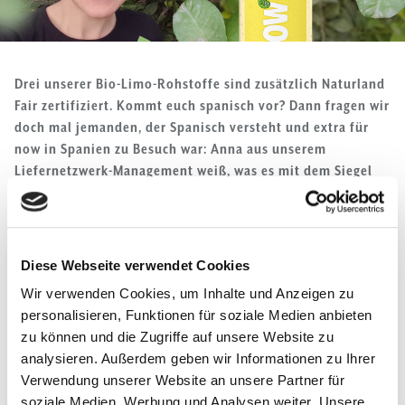
Drei unserer Bio-Limo-Rohstoffe sind zusätzlich Naturland
Fair zertifiziert. Kommt euch spanisch vor? Dann fragen wir
doch mal jemanden, der Spanisch versteht und extra für
now in Spanien zu Besuch war: Anna aus unserem
Liefernetzwerk-Management weiß, was es mit dem Siegel
auf sich hat.
Hola Anna! Cómo estás? Was genau hast du denn in
Spanien gemacht?
Diese Webseite verwendet Cookies
Anna:
Hola, todo
Wir verwenden Cookies, um Inhalte und Anzeigen zu
bien! Ich habe in
personalisieren, Funktionen für soziale Medien anbieten
Spanien die
zu können und die Zugriffe auf unsere Website zu
erzeugenden und
analysieren. Außerdem geben wir Informationen zu Ihrer
verarbeitenden
Verwendung unserer Website an unsere Partner für
Betriebe aus unserem
soziale Medien, Werbung und Analysen weiter. Unsere