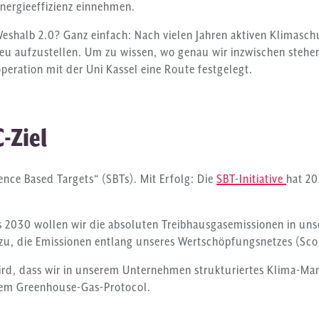
Energieeffizienz einnehmen.
 Weshalb 2.0? Ganz einfach: Nach vielen Jahren aktiven Klimas
 neu aufzustellen. Um zu wissen, wo genau wir inzwischen stehe
peration mit der Uni Kassel eine Route festgelegt.
C-Ziel
ence Based Targets“ (SBTs). Mit Erfolg: Die
SBT-Initiative
hat 20
s 2030 wollen wir die absoluten Treibhausgasemissionen in uns
zu, die Emissionen entlang unseres Wertschöpfungsnetzes (Sc
r wird, dass wir in unserem Unternehmen strukturiertes Klima-
em Greenhouse-Gas-Protocol.