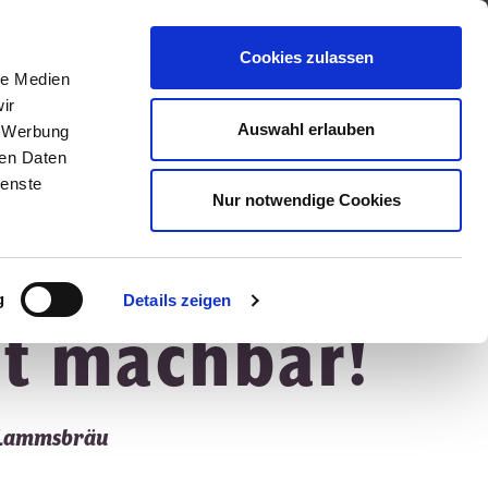
Über uns
Jobs
Kontakt
Presse
Cookies zulassen
le Medien
kte
Marken & Produkte
Mitmachen
ir
Auswahl erlauben
, Werbung
ren Daten
ienste
Nur notwendige Cookies
g
Details zeigen
st machbar!
r Lammsbräu