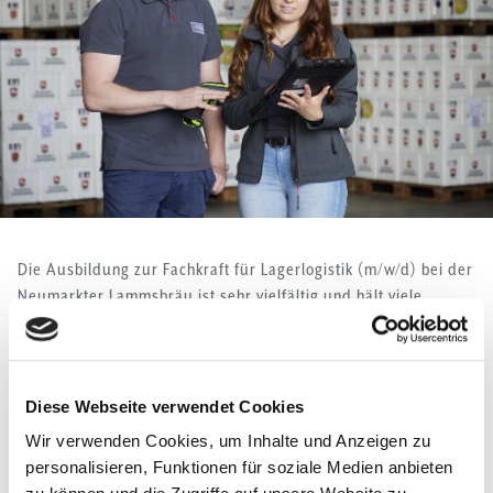
Die Ausbildung zur Fachkraft für Lagerlogistik (m/w/d) bei der
Neumarkter Lammsbräu ist sehr vielfältig und hält viele
spannende Aufgaben für dich bereit!
Deine Aufgaben während der
Ausbildung
Diese Webseite verwendet Cookies
Wir verwenden Cookies, um Inhalte und Anzeigen zu
Während dieser Ausbildung wirkst du bei
logistischen Planungs-
personalisieren, Funktionen für soziale Medien anbieten
und Organisationsprozessen
mit. Als Fachkraft für Lagerlogistik