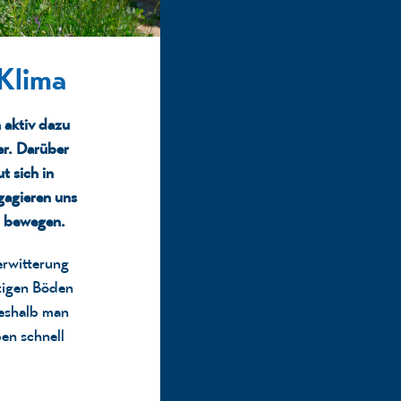
Klima
h
aktiv dazu
r. Darüber
t sich in
agieren uns
u bewegen.
erwitterung
utigen Böden
weshalb man
ben schnell