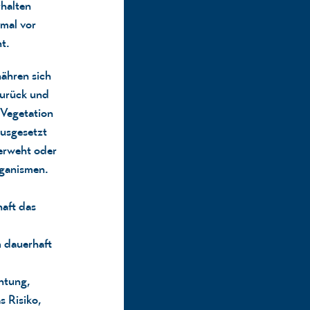
halten
nmal vor
t.
nähren sich
zurück und
 Vegetation
ausgesetzt
erweht oder
rganismen.
haft das
 dauerhaft
htung,
s Risiko,