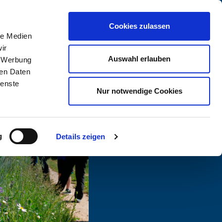
Cookies zulassen
PRODUKTE
FAQ
KONTAKT
le Medien
ir
Auswahl erlauben
, Werbung
ren Daten
ienste
Nur notwendige Cookies
g
Details zeigen