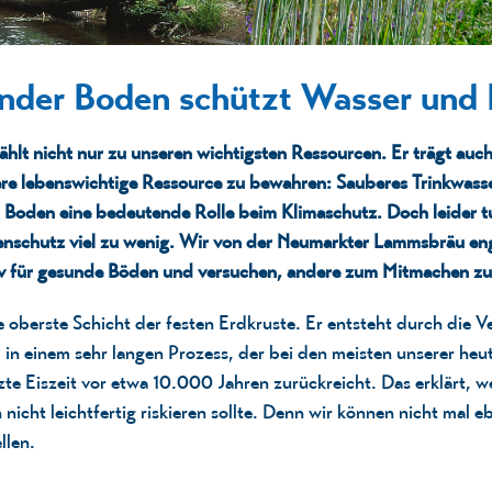
nder Boden schützt Wasser und 
hlt nicht nur zu unseren wichtigsten Ressou
rcen. Er trägt
auc
ere
lebenswichtige
Ressource
zu bewahren: Sauberes Trinkwasse
t Boden eine
bedeutende
Rolle beim Klimaschutz.
Doch leider tu
nschutz
viel zu wenig.
Wir von der Neumarkter
Lammsbräu
eng
iv
für gesunde Böden
und versuchen, andere zum Mitmachen z
e oberste Schicht der festen Erdkruste. Er entsteht durch die V
 in einem sehr langen Prozess, der bei den meisten unserer he
etzte Eiszeit vor etwa 10.000 Jahren zurückreicht. Das erklärt, 
nicht leichtfertig riskieren sollte. Denn wir können nicht mal e
llen.