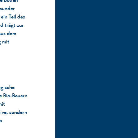
esunder
ein Teil des
d trägt zur
aus dem
 mit
ogische
e Bio-Bauern
mit
tive, sondern
m