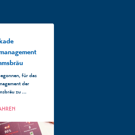
kade
smanagement
mmsbräu
 begonnen, für das
anagement der
sbräu zu ...
AHREN