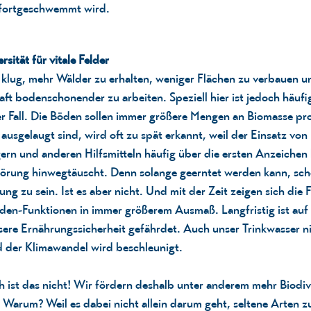
fortgeschwemmt wird.
sität für vitale Felder
 klug, mehr Wälder zu erhalten, weniger Flächen zu verbauen u
ft bodenschonender zu arbeiten. Speziell hier ist jedoch häufi
r Fall. Die Böden sollen immer größere Mengen an Biomasse pr
 ausgelaugt sind, wird oft zu spät erkannt, weil der Einsatz von
ern und anderen Hilfsmitteln häufig über die ersten Anzeichen
rung hinwegtäuscht. Denn solange geerntet werden kann, schei
ng zu sein. Ist es aber nicht. Und mit der Zeit zeigen sich die 
den-Funktionen in immer größerem Ausmaß. Langfristig ist auf
sere Ernährungssicherheit gefährdet. Auch unser Trinkwasser 
 der Klimawandel wird beschleunigt.
h ist das nicht! Wir fördern deshalb unter anderem mehr Biodiv
 Warum? Weil es dabei nicht allein darum geht, seltene Arten zu