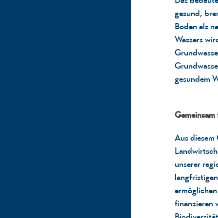
gesund, bre
Boden als na
Wassers wird
Grundwasser
Grundwasser
gesundem Wa
Gemeinsam f
Aus diesem 
Landwirtsch
unserer
regi
langfristige
ermöglichen
finanzieren
Biodiversitä