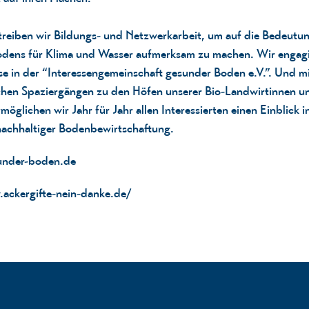
reiben wir Bildungs- und Netzwerkarbeit, um auf die Bedeutun
dens für Klima und Wasser aufmerksam zu machen. Wir engagi
se in der “Interessengemeinschaft gesunder Boden e.V.”. Und m
chen Spaziergängen zu den Höfen unserer Bio-Landwirtinnen un
möglichen wir Jahr für Jahr allen Interessierten einen Einblick i
achhaltiger Bodenbewirtschaftung.
under-boden.de
.ackergifte-nein-danke.de/