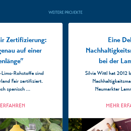
WEITERE PROJEKTE
r Zertifizierung:
Eine De
genau auf einer
Nachhaltigkeit
enlänge”
bei der La
o-Limo-Rohstoffe sind
Silvia Wittl hat 2012
land Fair zertifiziert.
Nachhaltigkeitsm
h spanisch ...
Neumarkter Lamm
 ERFAHREN
MEHR ERF