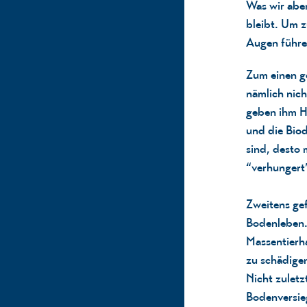
Was wir abe
bleibt. Um z
Augen führe
Zum einen ge
nämlich nic
geben ihm Ha
und die Biod
sind, desto
“verhungert”
Zweitens gef
Bodenleben.
Massentierh
zu schädige
Nicht zulet
Bodenversieg