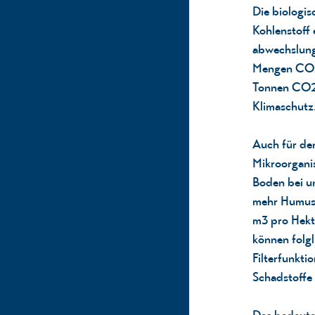
Die biologis
Kohlenstoff
abwechslung
Mengen CO2 
Tonnen CO2. 
Klimaschutz
Auch für d
Mikroorganis
Boden bei u
mehr Humus 
m3 pro Hekt
können folg
Filterfunkti
Schadstoffe 
Das bedeutet