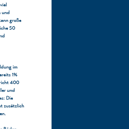
viel
n und
kann große
iche 50
und
ildung im
reits 1%
richt 400
ler und
s: Die
t zusätzlich
en.
die Böden