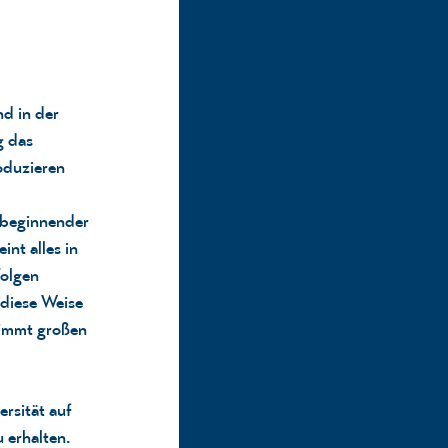
nd in der
g das
oduzieren
 beginnender
nt alles in
Folgen
 diese Weise
nimmt großen
ersität auf
 erhalten.