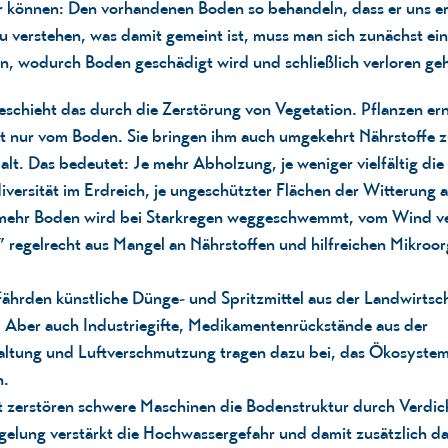
r können: Den vorhandenen Boden so behandeln, dass er uns er
u verstehen, was damit gemeint ist, muss man sich zunächst ei
n, wodurch Boden geschädigt wird und schließlich verloren geh
schieht das durch die Zerstörung von Vegetation. Pflanzen er
ht nur vom Boden. Sie bringen ihm auch umgekehrt Nährstoffe 
lt. Das bedeutet: Je mehr Abholzung, je weniger vielfältig die
iversität im Erdreich, je ungeschützter Flächen der Witterung 
 mehr Boden wird bei Starkregen weggeschwemmt, vom Wind v
 regelrecht aus Mangel an Nährstoffen und hilfreichen Mikroo
ährden künstliche Dünge- und Spritzmittel aus der Landwirtsc
 Aber auch Industriegifte, Medikamentenrückstände aus der
altung und Luftverschmutzung tragen dazu bei, das Ökosystem
n.
zt zerstören schwere Maschinen die Bodenstruktur durch Verdic
elung verstärkt die Hochwassergefahr und damit zusätzlich da