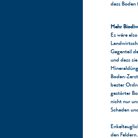
dass Boden 
Mehr Biodiver
Es wäre also
Landwirtscha
Gegenteil de
und dass sie
Mineraldüng
Boden-Zerstö
bester Ordnu
gestörter Bo
nicht nur un
Schaden und
Enkeltauglic
den Feldern.