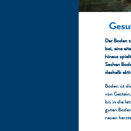
Gesu
Der Boden zä
bei, eine eit
hinaus spiel
Sachen
Bode
deshalb akt
Boden ist di
von Gestein,
bis in die l
guten Boden 
neuen herste