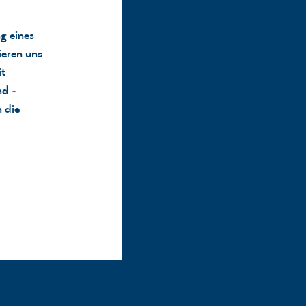
g eines
eren uns
it
d -
n die