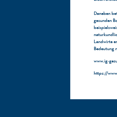
Daneben bet
gesunden Bo
beispielswei
naturkundli
Landwirte er
Bedeutung n
www.ig-ges
https://www