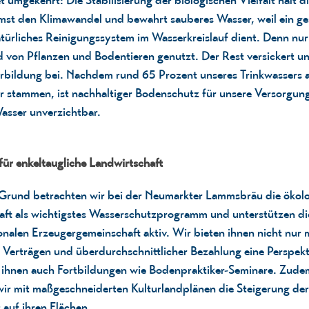
mst den Klimawandel und bewahrt sauberes Wasser, weil ein g
türliches Reinigungssystem im Wasserkreislauf dient. Denn nur 
 von Pflanzen und Bodentieren genutzt. Der Rest versickert un
bildung bei. Nachdem rund 65 Prozent unseres Trinkwassers 
 stammen, ist nachhaltiger Bodenschutz für unsere Versorgung
sser unverzichtbar.
ür enkeltaugliche Landwirtschaft
Grund betrachten wir bei der Neumarkter Lammsbräu die
ökol
aft
als wichtigstes Wasserschutzprogramm und unterstützen di
onalen Erzeugergemeinschaft
aktiv. Wir bieten ihnen nicht nur 
n Verträgen und überdurchschnittlicher Bezahlung eine Perspek
 ihnen auch Fortbildungen wie
Bodenpraktiker-Seminare
. Zude
 wir mit maßgeschneiderten
Kulturlandplänen
die Steigerung der
t auf ihren Flächen.