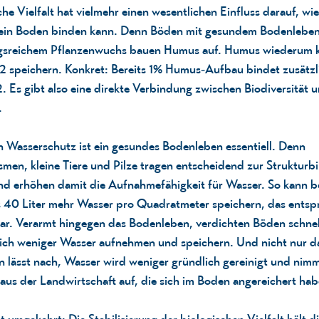
che Vielfalt hat vielmehr einen wesentlichen Einfluss darauf, wie
 ein Boden binden kann. Denn Böden mit gesundem Bodenlebe
sreichem Pflanzenwuchs bauen Humus auf. Humus wiederum 
speichern. Konkret: Bereits 1%
Humus-Aufbau
bindet zusätzl
Es gibt also eine direkte Verbindung zwischen Biodiversität 
.
en
Wasserschutz
ist ein gesundes Bodenleben essentiell. Denn
men, kleine Tiere und Pilze tragen entscheidend zur Strukturb
nd erhöhen damit die Aufnahmefähigkeit für Wasser. So kann be
40 Liter mehr Wasser pro Quadratmeter speichern, das entsp
ar. Verarmt hingegen das Bodenleben, verdichten Böden schnel
lich weniger Wasser aufnehmen und speichern. Und nicht nur da
on lässt nach, Wasser wird weniger gründlich gereinigt und nimm
aus der Landwirtschaft auf, die sich im Boden angereichert hab
 umgekehrt: Die Stabilisierung der biologischen Vielfalt hält 