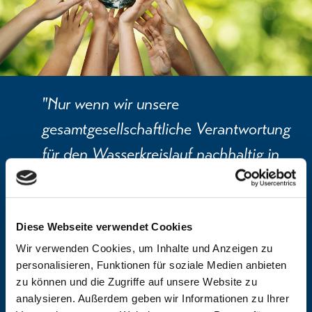
"Nur wenn wir unsere
gesamtgesellschaftliche Verantwortung
für den Wasserkreislauf nachhaltig in
das Bewusstsein der Gesellschaft
rücken, werden wir eine Veränderung
Diese Webseite verwendet Cookies
und damit eine z
ukunftsfähige
Wir verwenden Cookies, um Inhalte und Anzeigen zu
ökologische
Landwirtschaft schaffen
personalisieren, Funktionen für soziale Medien anbieten
können.«
zu können und die Zugriffe auf unsere Website zu
analysieren. Außerdem geben wir Informationen zu Ihrer