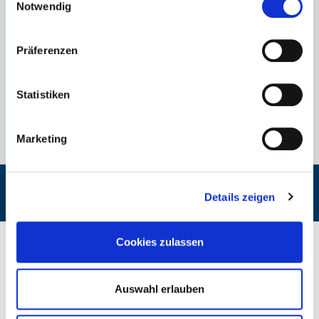
Notwendig
IDEENHAUS GmbH
MARKEN.WERT.STIL
www.ideenhaus.de
Präferenzen
Programmierung:
Statistiken
arsmedium Aktiengesellschaft
www.arsmedium.de
Marketing
BioKristall gehört zur Familie der
Details zeigen
Cookies zulassen
Auswahl erlauben