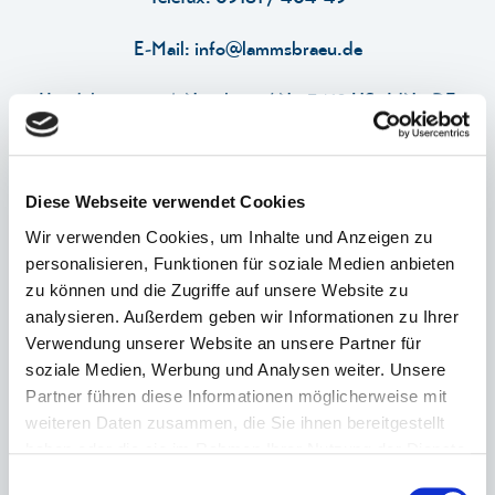
E-Mail:
info@lammsbraeu.de
FAQ
Handelsregister A Nürnberg / Nr. 3418 USt.IdNr. DE
287362822
KONTAKT
Verantwortlich für den Inhalt: Johannes Ehrnsperger,
Diese Webseite verwendet Cookies
Inhaber / Geschäftsleitung
Wir verwenden Cookies, um Inhalte und Anzeigen zu
personalisieren, Funktionen für soziale Medien anbieten
zu können und die Zugriffe auf unsere Website zu
analysieren. Außerdem geben wir Informationen zu Ihrer
Verwendung unserer Website an unsere Partner für
soziale Medien, Werbung und Analysen weiter. Unsere
Partner führen diese Informationen möglicherweise mit
weiteren Daten zusammen, die Sie ihnen bereitgestellt
haben oder die sie im Rahmen Ihrer Nutzung der Dienste
gesammelt haben.
Konzept & Design
Einwilligungsauswahl