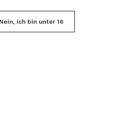
t und maximale
raglich festgelegte
Nein, ich bin unter 16
o-Bäuerinnen und Bio-
schaft für Ökologische
eit rund 40 Jahren. Heute
an.
Als Brauerei mit
blicken wir weit