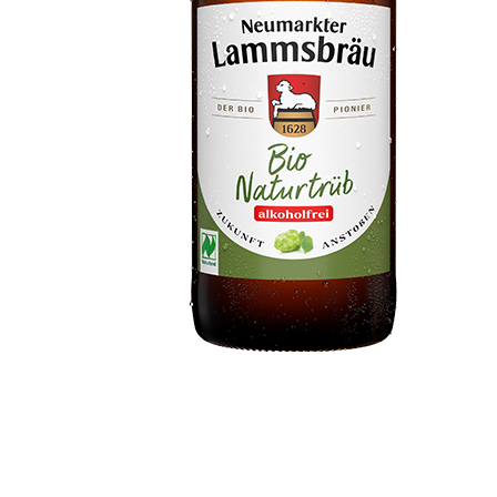
 jahrhundertelanger Tradition
Unsere
 in die Zukunft: