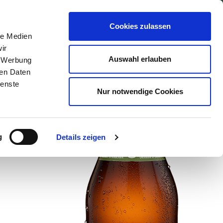
UNG
KONTAKT
Cookies zulassen
le Medien
ir
Auswahl erlauben
, Werbung
ren Daten
ienste
Nur notwendige Cookies
dbau
g
Details zeigen