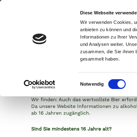
Diese Webseite verwende
BIO-BIERE
ERLEBNIS B
Wir verwenden Cookies, um
anbieten zu können und di
Informationen zu Ihrer Ve
und Analysen weiter. Unse
zusammen, die Sie ihnen b
Willkommen
gesammelt haben.
Lammsbräu B
Öko
E
Notwendig
i
n
Wir finden: Auch das wertvollste Bier erf
w
Da unsere Website Informationen zu alkohol
i
ab 16 Jahren zugänglich.
l
l
Sind Sie mindestens 16 Jahre alt?
i