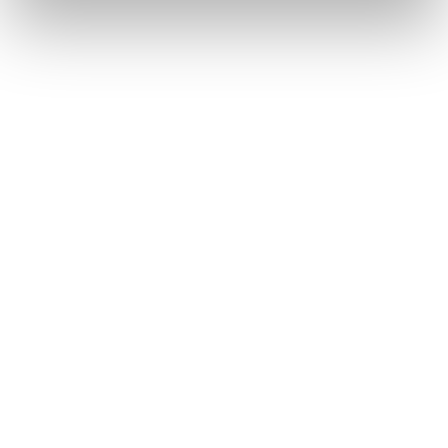
restliche Hefe und Eiweißflocken auf dem Boden ab
und das Bier wird klar.
Von der Filtration in die Flasche
Nach der abschließenden Filtration wird unser Bier
in Flaschen abgefüllt. Sorgfältig verschlossen, reift
unser Bier weiter und entfaltet beim Trinken
schließlich seinen vollen Geschmack. Purer Genuss
für BioBier-Freunde!