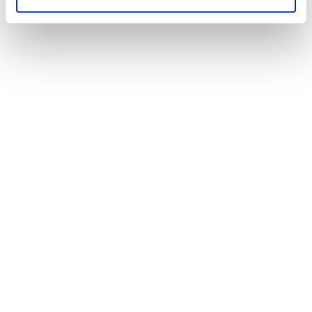
Mehr zum Hopfen
Neumarkter Lammsbräu
Gebr. Ehrnsperger KG
Amberger Str. 1
D-92318 Neumarkt /