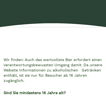
Willkommen beim
ZURÜCK ZUR ÜBERSICHT
Lammsbräu Bio-Bier
Bio Pils Zzzisch
Wir finden: Auch das wertvollste Bier erfordert einen
verantwortungsbewussten Umgang damit. Da unsere
Hopfig. Aromatisch. Sanft.
Website Informationen zu alkoholischen Getränken
enthält, ist sie nur für Besucher ab 16 Jahren
zugänglich.
Sind Sie mindestens 16 Jahre alt?