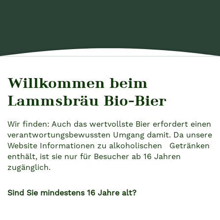
Willkommen beim
BLOGBEITRAG AUSWÄHLEN
Lammsbräu Bio-Bier
Wir finden: Auch das wertvollste Bier erfordert einen
verantwortungsbewussten Umgang damit. Da unsere
ZURÜCK ZUR ÜBERSICHT
Website Informationen zu alkoholischen Getränken
enthält, ist sie nur für Besucher ab 16 Jahren
zugänglich.
07.Januar 2026
Autor: Das Team der Neumarkter Lammsbräu
Sind Sie mindestens 16 Jahre alt?