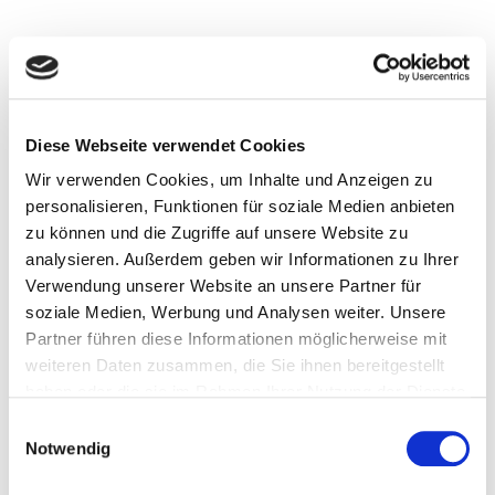
beim Zusammensein mit Freund:innen – und
trotzdem bewusst zu genießen. Der Anlass bleibt
derselbe, das Gefühl auch. Nur ohne Alkohol.
Was früher oft als reine Alternative galt, ist längst
selbstverständlich geworden. Alkoholfreies Bier ist
Diese Webseite verwendet Cookies
mehr als ein Ersatz. Es passt zu einem Lebensstil, bei
Wir verwenden Cookies, um Inhalte und Anzeigen zu
dem Genuss und Verantwortung zusammengedacht
werden. Gerade im Dry January zeigt sich, dass
personalisieren, Funktionen für soziale Medien anbieten
bewusster Genuss nicht weniger Lebensfreude
zu können und die Zugriffe auf unsere Website zu
bedeutet, sondern mehr Aufmerksamkeit für das,
analysieren. Außerdem geben wir Informationen zu Ihrer
was guttut.
Verwendung unserer Website an unsere Partner für
soziale Medien, Werbung und Analysen weiter. Unsere
Partner führen diese Informationen möglicherweise mit
weiteren Daten zusammen, die Sie ihnen bereitgestellt
haben oder die sie im Rahmen Ihrer Nutzung der Dienste
Lammsbräu
gesammelt haben.
E
Notwendig
i
Alkoholfrei - Bio-
n