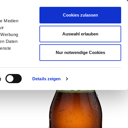
UNG
KONTAKT
Cookies zulassen
le Medien
ir
Auswahl erlauben
, Werbung
ren Daten
ienste
Nur notwendige Cookies
g
Details zeigen
koholfrei