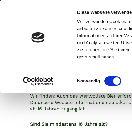
Diese Webseite verwende
BIO-BIERE
ERLEBNIS B
Wir verwenden Cookies, um
anbieten zu können und di
Informationen zu Ihrer Ve
und Analysen weiter. Unse
zusammen, die Sie ihnen b
Willko
gesammelt haben.
Lammsbr
ZURÜCK ZUR ÜBERSICHT
E
Notwendig
i
n
Bio Dunk
Wir finden: Auch das wertvollste Bier erf
w
Da unsere Website Informationen zu alkohol
i
ab 16 Jahren zugänglich.
l
l
Sind Sie mindestens 16 Jahre alt?
i