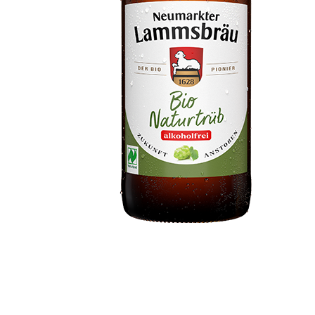
WIR SIND VERLÄSSLICHE
PARTNER:
Wir übernehmen Verantwortung
für unser Liefernetzwerk –
international für unsere Zitronen-
Lieferanten ebenso wie regional.
Hier haben wir für die Bio-Höfe u.a.
ein Lagerzentrum ermöglicht.