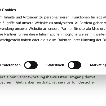
t Cookies
IO-BIER
ÜBERZEUG
 Inhalte und Anzeigen zu personalisieren, Funktionen für sozia
e Zugriffe auf unsere Website zu analysieren. Außerdem geben w
rwendung unserer Website an unsere Partner für soziale Medien
re Partner führen diese Informationen möglicherweise mit weite
ereitgestellt haben oder die sie im Rahmen Ihrer Nutzung der D
mmen beim
äu Bio-Bier
Präferenzen
Statistiken
Marketin
el Zitrone al
ordert einen verantwortungsbewussten Umgang damit.
ischen Getränken enthält, ist sie nur für Besucher
Fruchtig. Vollmundig. Malzig.